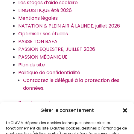
Les stages d’aide scolaire
LINGUISTIQUE été 2026
Mentions légales
NATATION & PLEIN AIR À LALINDE, juillet 2026
Optimiser ses études
PASSE TON BAFA
PASSION EQUESTRE, JUILLET 2026
PASSION MÉCANIQUE
Plan du site
Politique de confidentialité
Contactez le délégué à la protection des
données.
Prendre rendez-vous
Présentation
Gérer le consentement
Réussir au collège
Le CLAVIM dépose des cookies techniques nécessaires au
Réussir au lycée
fonctionnement du site. D'autres cookies, destinés à l'affichage de
VOYAGE EN PERIGORD
contenus tiers (vidéos, cartes), ne sont déposés qu'avec votre