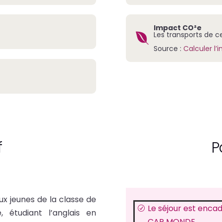
Impact CO²e
Les transports de ce 

Source :
Calculer l
f
P
ux jeunes de la classe de
Le séjour est enca
R
 étudiant l’anglais en
CAP MONDE