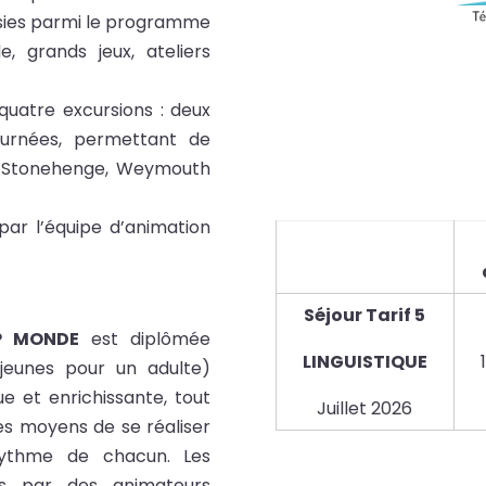
oisies parmi le programme
e, grands jeux, ateliers
atre excursions : deux
ournées, permettant de
, Stonehenge, Weymouth
par l’équipe d’animation
Séjour Tarif 5
AP MONDE
est diplômée
LINGUISTIQUE
jeunes pour un adulte)
e et enrichissante, tout
Juillet 2026
es moyens de se réaliser
 rythme de chacun. Les
ées par des animateurs