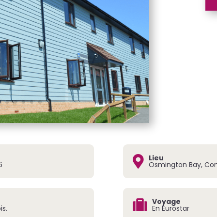
Lieu

6
Osmington Bay, Co
Voyage

is.
En Eurostar