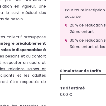
slation en vigueur. Une
Pour toute inscription 
ra le suivi médical des
accordé :
as de besoin.
20 % de réduction s

2ème enfant
ces collectif présuppose
30 % de réduction s

 intégré préalablement
3ème enfant et les 
rales indispensables à
es besoins et du confort
 respecter un cadre et
des relations saines et
Simulateur de tarifs
cipants et les adultes
vront être respectés de
t
Tarif estimé
a
0,00 €
s
r
i