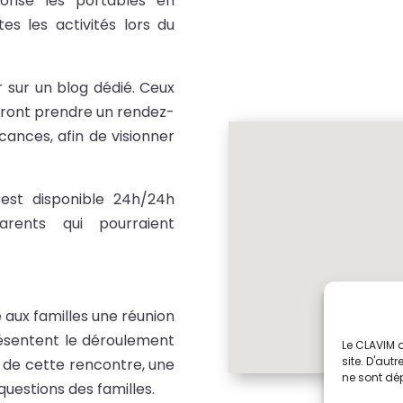
rise les portables en
f
es les activités lors du
s
S
r sur un blog dédié. Ceux
i
urront prendre un rendez-
m
cances, afin de visionner
u
l
a
est disponible 24h/24h
t
rents qui pourraient
e
u
r
S
 aux familles une réunion
i
sentent le déroulement
Le CLAVIM 
m
site. D'aut
s de cette rencontre, une
ne sont dé
u
uestions des familles.