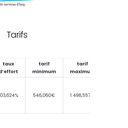
Tarifs
taux
tarif
tarif
d’effort
minimum
maximum
103,624%
546,060€
1 498,557€