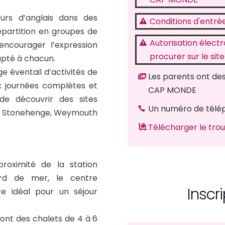
ours d’anglais dans des
Conditions d'entr

épartition en groupes de
Autorisation élect
 encourager l’expression

procurer sur le site
apté à chacun.
 éventail d’activités de
Les parents ont des

eux journées complètes et
CAP MONDE
e découvrir des sites
Un numéro de télép

y, Stonehenge, Weymouth
Télécharger le tro

roximité de la station
rd de mer, le centre
Inscri
e idéal pour un séjour
dont des chalets de 4 à 6