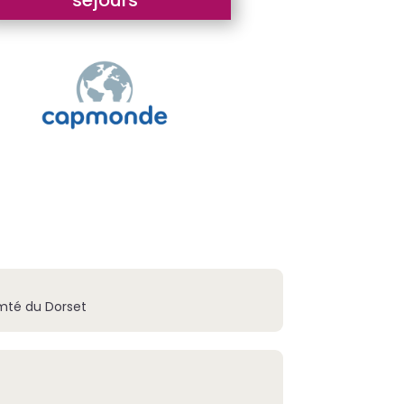
séjours
mté du Dorset