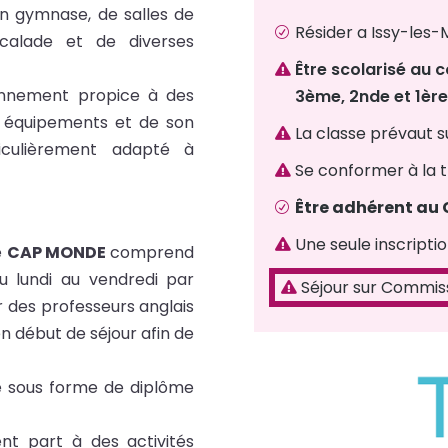
’un gymnase, de salles de
Résider a Issy-les-
R
scalade et de diverses
Être scolarisé au 

onnement propice à des
3ème, 2nde et 1ère
s équipements et de son
La classe prévaut su

iculièrement adapté à
Se conformer à la 

Être adhérent au 
R
Une seule inscriptio

e
CAP MONDE
comprend
u lundi au vendredi par
Séjour sur Commis

r des professeurs anglais
en début de séjour afin de
ge sous forme de diplôme
nt part à des activités