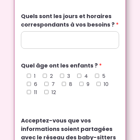
n
t
Quels sont les jours et horaires
s
correspondants à vos besoins ?
*
Quel âge ont les enfants ?
*
1
2
3
4
5
6
7
8
9
10
11
12
Acceptez-vous que vos
informations soient partagées
avec le réseau des baby-sitters