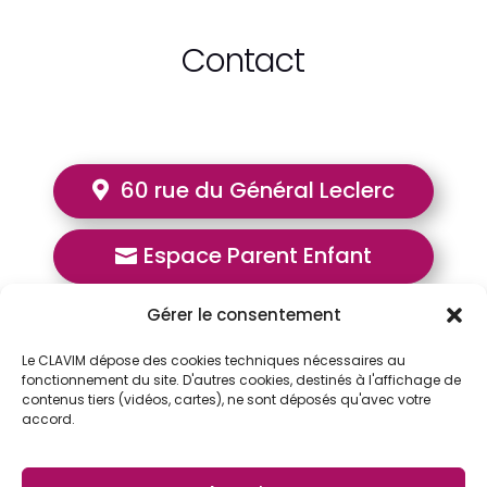
Contact
60 rue du Général Leclerc
Espace Parent Enfant
Gérer le consentement
01 41 23 92 20
Le CLAVIM dépose des cookies techniques nécessaires au
fonctionnement du site. D'autres cookies, destinés à l'affichage de
Fermeture estivale du samedi 25 juillet à 19h
contenus tiers (vidéos, cartes), ne sont déposés qu'avec votre
accord.
au lundi 24 août à 8h30