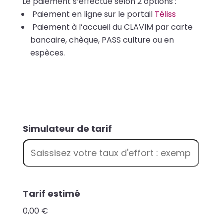
Le paiement s’effectue selon 2 options :
Paiement en ligne sur le portail
Téliss
Paiement à l’accueil du CLAVIM par carte
bancaire, chèque, PASS culture ou en
espèces.
Simulateur de tarif
T
Tarif estimé
a
0,00 €
r