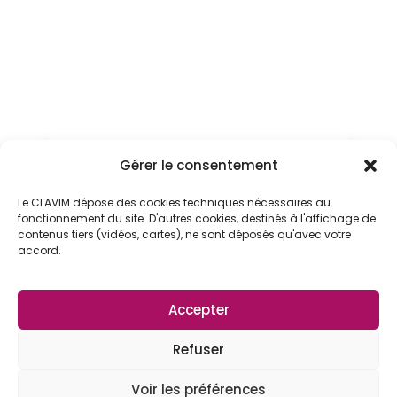
i
f
T
a
r
i
f
Télécharger les condtions

Gérer le consentement
générales des sorties loisirs
d
Compléter et renvoyer
e
Le CLAVIM dépose des cookies techniques nécessaires au

l'autorisation et décharge de
fonctionnement du site. D'autres cookies, destinés à l'affichage de
responsabilité.
contenus tiers (vidéos, cartes), ne sont déposés qu'avec votre
accord.
Accepter
Mentions légales
Refuser
Politique de confidentialité
Plan du site
Contact
Documents
Voir les préférences