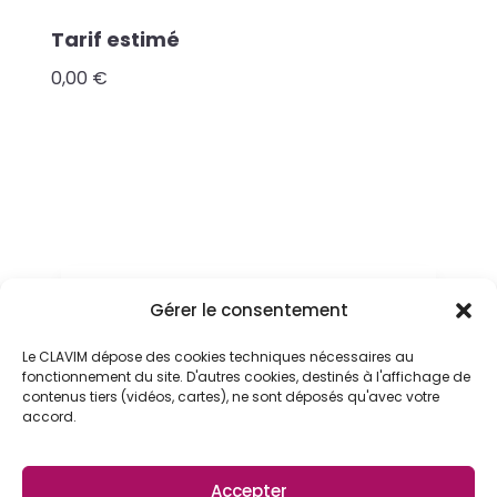
e
Tarif estimé
s
0,00 €
t
i
m
é
e
s
t
i
Télécharger les condtions

Gérer le consentement
générales des sorties loisirs
m
Compléter et renvoyer
é
Le CLAVIM dépose des cookies techniques nécessaires au

l'autorisation et décharge de
fonctionnement du site. D'autres cookies, destinés à l'affichage de
t
responsabilité.
contenus tiers (vidéos, cartes), ne sont déposés qu'avec votre
a
accord.
r
i
Accepter