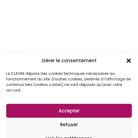
r
i
f
T
a
r
i
Télécharger les condtions
f

Gérer le consentement
générales des sorties loisirs
Compléter et renvoyer
Le CLAVIM dépose des cookies techniques nécessaires au

l'autorisation et décharge de
fonctionnement du site. D'autres cookies, destinés à l'affichage de
responsabilité.
contenus tiers (vidéos, cartes), ne sont déposés qu'avec votre
accord.
Accepter
Mentions légales
Refuser
Politique de confidentialité
Plan du site
Contact
Documents