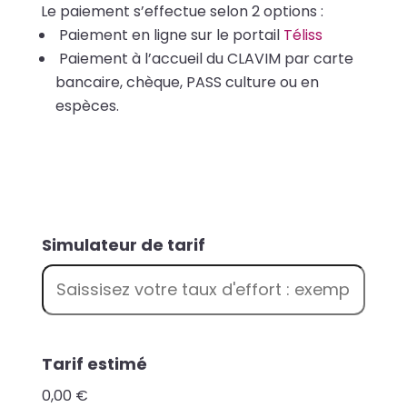
Le paiement s’effectue selon 2 options :
Paiement en ligne sur le portail
Téliss
Paiement à l’accueil du CLAVIM par carte
bancaire, chèque, PASS culture ou en
espèces.
t
Simulateur de tarif
a
r
i
f
T
Tarif estimé
a
0,00 €