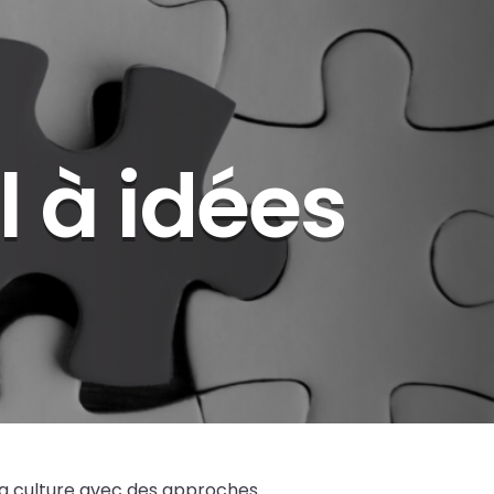
 à idées
la culture avec des approches