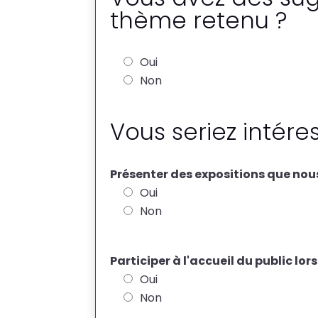
m
thème retenu ?
e
n
t
Oui
E
Non
-
m
Vous seriez intére
a
i
Présenter des expositions que nous
l
Oui
Non
Participer à l'accueil du public lo
Oui
Non