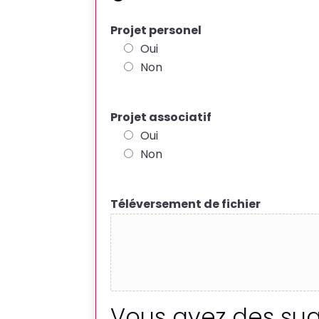
Projet personel
Oui
Non
e
Projet associatif
t
Oui
T
Non
é
l
Téléversement de fichier
é
v
e
r
s
e
Vous avez des sug