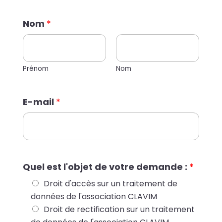
Nom
*
Prénom
Nom
e
E-mail
*
s
t
:
l
'
Quel est l'objet de votre demande :
*
o
Droit d'accès sur un traitement de
b
données de l'association CLAVIM
j
Droit de rectification sur un traitement
e